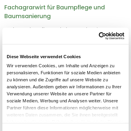
Fachagrarwirt für Baumpflege und
Baumsanierung
Fachgerechte Pflege, Erhaltung und Sanierung von
Bäumen nach neuesten Standards
Diese Webseite verwendet Cookies
SKT-A & SKT-B (Seilklettertechnik)
Wir verwenden Cookies, um Inhalte und Anzeigen zu
Sichere Problembaumfällungen in schwierigem
personalisieren, Funktionen für soziale Medien anbieten
Gelände
zu können und die Zugriffe auf unsere Website zu
analysieren. Außerdem geben wir Informationen zu Ihrer
Verwendung unserer Website an unsere Partner für
Hubarbeitsbühnenarbeit mit Motorsäge
soziale Medien, Werbung und Analysen weiter. Unsere
Partner führen diese Informationen möglicherweise mit
Präzises Arbeiten in großer Höhe
weiteren Daten zusammen, die Sie ihnen bereitgestellt
haben oder die sie im Rahmen Ihrer Nutzung der Dienste
gesammelt haben.
Einwilligungsauswahl